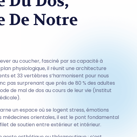
e Du Dos,
e De Notre
lever au coucher, fasciné par sa capacité à
 plan physiologique, il réunit une architecture
ments et 33 vertèbres s’harmonisent pour nous
 donc pas surprenant que près de 80 % des adultes
de de mal de dos au cours de leur vie (Institut
édicale).
carne un espace où se logent stress, émotions
s médecines orientales, il est le pont fondamental
 filet de soutien entre extérieur et intérieur.
n geste esthétique ou thérapeutique : c’est