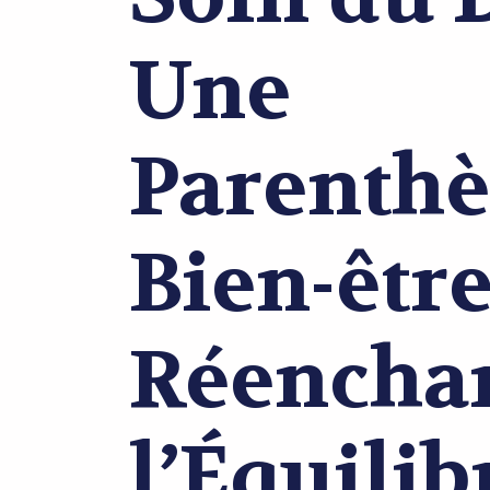
Une
Parenthè
Bien-êtr
Réencha
l’Équilib