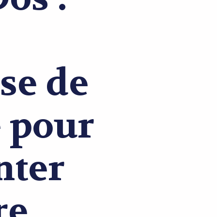
se de
e pour
nter
re