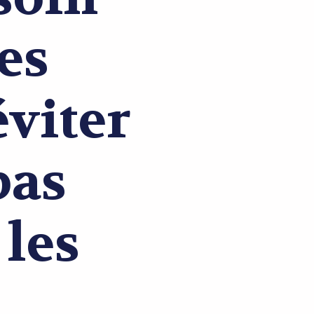
les
éviter
pas
 les