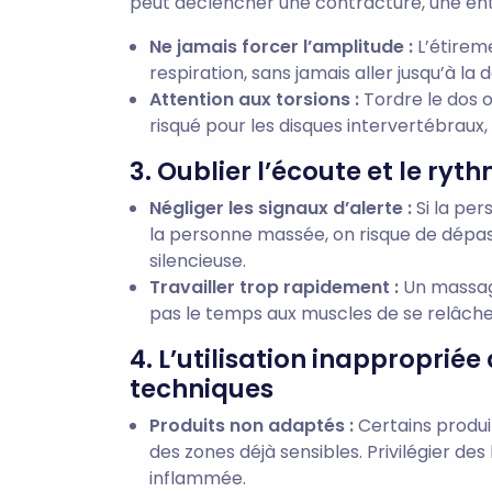
peut déclencher une contracture, une ent
Ne jamais forcer l’amplitude :
L’étirem
respiration, sans jamais aller jusqu’à la d
Attention aux torsions :
Tordre le dos o
risqué pour les disques intervertébraux
3. Oublier l’écoute et le ry
Négliger les signaux d’alerte :
Si la pe
la personne massée, on risque de dépass
silencieuse.
Travailler trop rapidement :
Un massage
pas le temps aux muscles de se relâch
4. L’utilisation inappropriée
techniques
Produits non adaptés :
Certains produit
des zones déjà sensibles. Privilégier des
inflammée.