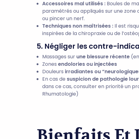
Accessoires mal utilisés :
Boules de mas
paramétrés ou appliqués sur une zone 
ou pincer un nerf.
Techniques non maîtrisées :
Il est ris
inspirées de la chiropraxie ou de l’osté
5. Négliger les contre-indic
Massages sur
une blessure récente
(en
Zones
endolories ou injectées
Douleurs
irradiantes ou “neurologique
En cas de
suspicion de pathologie lou
dans ce cas, consulter en priorité un pr
Rhumatologie)
Bienfaits Et