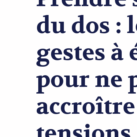
du dos : 
gestes à 
pour ne 
accroître
tensions